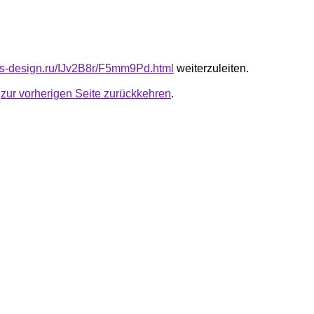
cus-design.ru/IJv2B8r/F5mm9Pd.html
weiterzuleiten.
u
zur vorherigen Seite zurückkehren
.