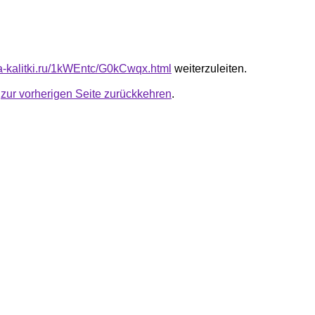
ota-kalitki.ru/1kWEntc/G0kCwqx.html
weiterzuleiten.
u
zur vorherigen Seite zurückkehren
.