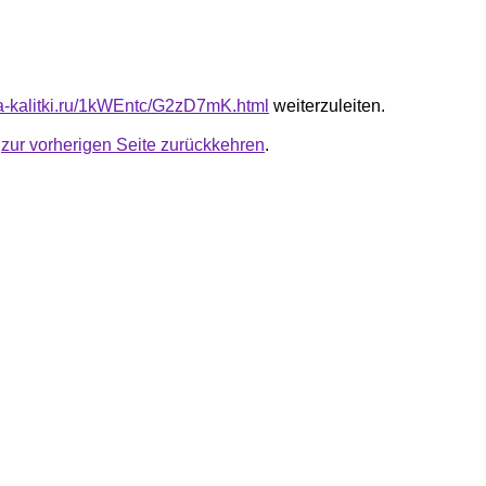
ota-kalitki.ru/1kWEntc/G2zD7mK.html
weiterzuleiten.
u
zur vorherigen Seite zurückkehren
.