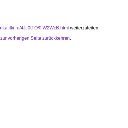
ta-kalitki.ru/4Jc0tTO/0jW2WcB.html
weiterzuleiten.
u
zur vorherigen Seite zurückkehren
.