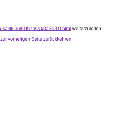
ta-kalitki.ru/6Hh7hOO/8aS58TI.html
weiterzuleiten.
u
zur vorherigen Seite zurückkehren
.