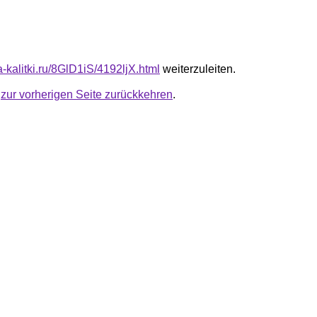
ta-kalitki.ru/8GlD1iS/4192ljX.html
weiterzuleiten.
u
zur vorherigen Seite zurückkehren
.