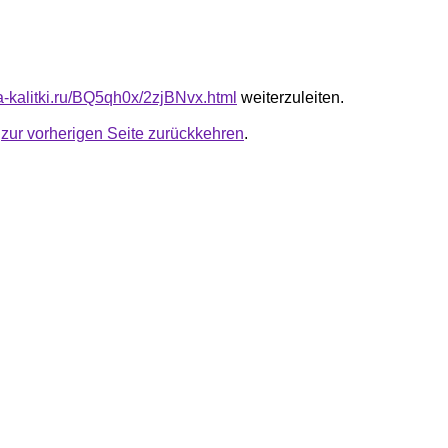
ta-kalitki.ru/BQ5qh0x/2zjBNvx.html
weiterzuleiten.
u
zur vorherigen Seite zurückkehren
.