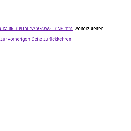
ota-kalitki.ru/BnLeAhG/3w31YN9.html
weiterzuleiten.
u
zur vorherigen Seite zurückkehren
.