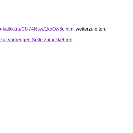
ota-kalitki.ru/CU74Nsw/1kpOw6c.html
weiterzuleiten.
u
zur vorherigen Seite zurückkehren
.