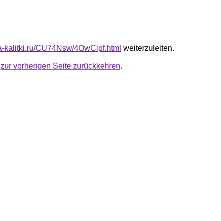
ota-kalitki.ru/CU74Nsw/4OwClpf.html
weiterzuleiten.
u
zur vorherigen Seite zurückkehren
.