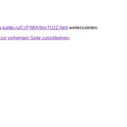
ta-kalitki.ru/CcP3t8X/9qy7U2Z.html
weiterzuleiten.
u
zur vorherigen Seite zurückkehren
.