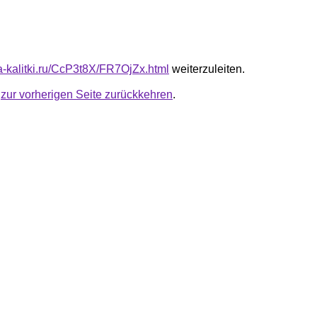
ta-kalitki.ru/CcP3t8X/FR7OjZx.html
weiterzuleiten.
u
zur vorherigen Seite zurückkehren
.