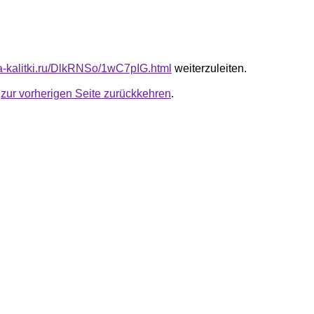
ota-kalitki.ru/DlkRNSo/1wC7pIG.html
weiterzuleiten.
u
zur vorherigen Seite zurückkehren
.