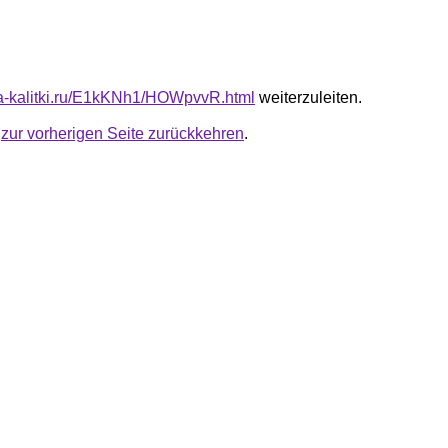
ota-kalitki.ru/E1kKNh1/HOWpvvR.html
weiterzuleiten.
u
zur vorherigen Seite zurückkehren
.