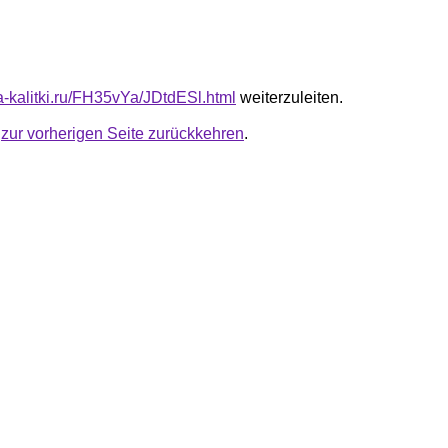
ta-kalitki.ru/FH35vYa/JDtdESl.html
weiterzuleiten.
u
zur vorherigen Seite zurückkehren
.