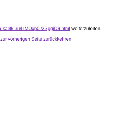
ta-kalitki.ru/HMOxp0I/2SpgiD9.html
weiterzuleiten.
u
zur vorherigen Seite zurückkehren
.