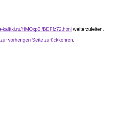
ta-kalitki.ru/HMOxp0I/BDFfz72.html
weiterzuleiten.
u
zur vorherigen Seite zurückkehren
.