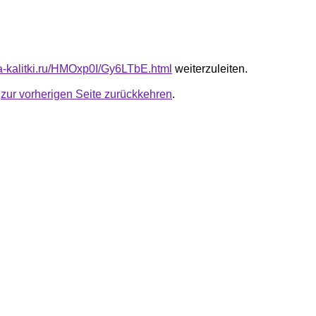
ota-kalitki.ru/HMOxp0I/Gy6LTbE.html
weiterzuleiten.
u
zur vorherigen Seite zurückkehren
.