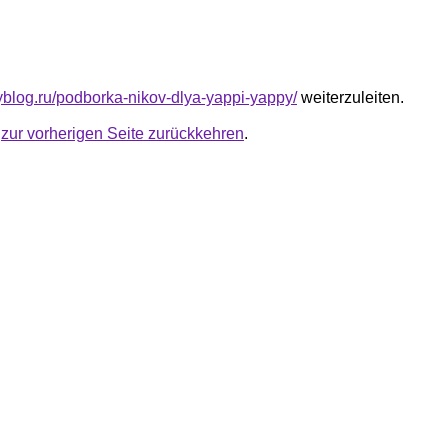
pyblog.ru/podborka-nikov-dlya-yappi-yappy/
weiterzuleiten.
u
zur vorherigen Seite zurückkehren
.