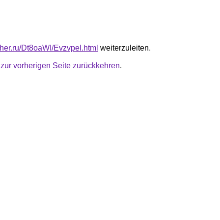
uther.ru/Dt8oaWI/Evzvpel.html
weiterzuleiten.
u
zur vorherigen Seite zurückkehren
.